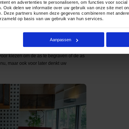
ent en advertenties te personaliseren, om functies voor social
. Ook delen we informatie over uw gebruik van onze site met on
e. Deze partners kunnen deze gegevens combineren met andere i
erzameld op basis van uw gebruik van hun services.
t rust en ruimte
 in een mooi park, Herdenkingspark
Aanpassen
d is met gras van het oude stadion “De
e overledene worden uitgestrooid, maar
voor kiezen om de as te begraven of de as
 nu, maar ook voor later denkt uw