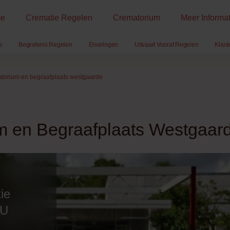
e
Crematie Regelen
Crematorium
Meer Informat
s
Begrafenis Regelen
Ervaringen
Uitvaart Vooraf Regelen
Klant
torium en begraafplaats westgaarde
m en Begraafplaats Westgaar
ie
 U