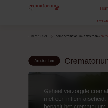
Hom
24
Over On
U bent nu hier
home
/
crematorium
/
amsterdam
/
crema
Crematoriu
Amsterdam
Geheel verzorgde cremat
met een intiem afscheid.
bepaalt het crematorium.