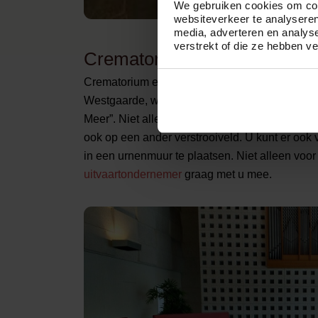
We gebruiken cookies om cont
websiteverkeer te analyseren
media, adverteren en analys
verstrekt of die ze hebben v
Crematorium Westgaarde bied
Crematorium en Begraafplaats Westgaarde ligt
Westgaarde, waar ook het Ajax-herdenkingsvel
Meer”. Niet alleen hier kunnen asresten van d
ook op een ander verstrooiveld. U kunt er ook 
in een urnenmuur te plaatsen. Niet alleen voor
uitvaartondernemer
graag met u mee.