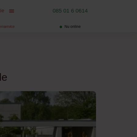
085 01 6 0614
ie
enservice
Nu online
de