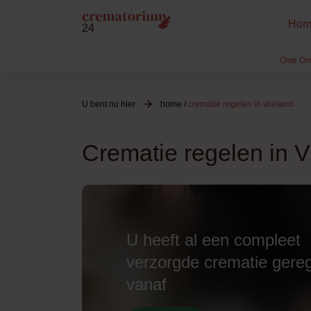
Hom
24
Over On
U bent nu hier
home
/
crematie regelen in vlieland
Crematie regelen in V
U heeft al een compleet
verzorgde crematie gere
vanaf