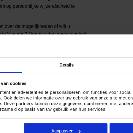
om op persoonlijke wijze afscheid te
en over de mogelijkheden of wilt u
e in Vlieland? Neemt u dan gerust contact
ar op telefoonnummer
085 01 6 0614
.
eland
Details
 de € 2.499,- en € 5.799,-. Hierbij hangen
sen: kiest u voor een ingetogen crematie
) zaken rondom het afscheid zelf? Dan
 van cookies
 uitgebreide crematie met afscheidsdienst,
ent en advertenties te personaliseren, om functies voor social
g door één van onze professionele
. Ook delen we informatie over uw gebruik van onze site met on
e. Deze partners kunnen deze gegevens combineren met andere i
erzameld op basis van uw gebruik van hun services.
 hebt en kiest voor een ingetogen of
 is er voor u. Want wij zijn ervan
Aanpassen
dig afscheid verdient.