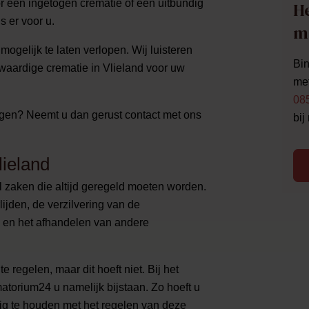
oor een ingetogen crematie of een uitbundig
He
s er voor u.
m
ogelijk te laten verlopen. Wij luisteren
Bin
aardige crematie in Vlieland voor uw
met
08
angen? Neemt u dan gerust contact met ons
bij
lieland
al zaken die altijd geregeld moeten worden.
ijden, de verzilvering van de
e en het afhandelen van andere
e regelen, maar dit hoeft niet. Bij het
atorium24 u namelijk bijstaan. Zo hoeft u
zig te houden met het regelen van deze