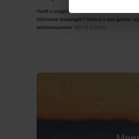
Heeft u vragen over de
kosten
van een crematie
informatie ontvangen? Neemt u dan geheel vri
telefoonnummer
085 01 6 0614
.
Meer