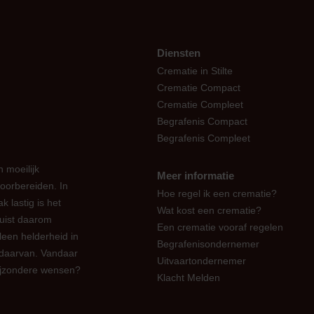
Diensten
Crematie in Stilte
Crematie Compact
Crematie Compleet
Begrafenis Compact
Begrafenis Compleet
 moeilijk
Meer informatie
oorbereiden. In
Hoe regel ik een crematie?
k lastig is het
Wat kost een crematie?
juist daarom
Een crematie vooraf regelen
leen helderheid in
Begrafenisondernemer
 daarvan. Vandaar
Uitvaartondernemer
bijzondere wensen?
Klacht Melden