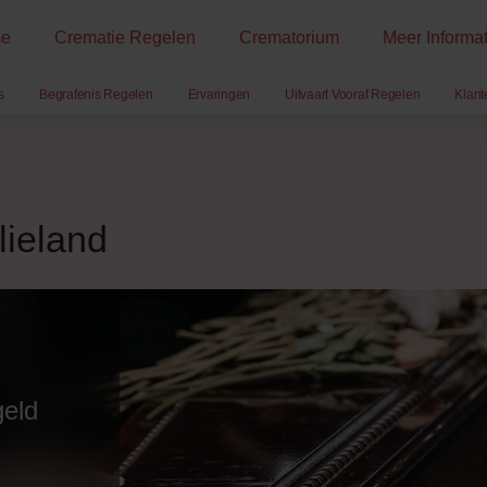
e
Crematie Regelen
Crematorium
Meer Informat
s
Begrafenis Regelen
Ervaringen
Uitvaart Vooraf Regelen
Klant
lieland
geld