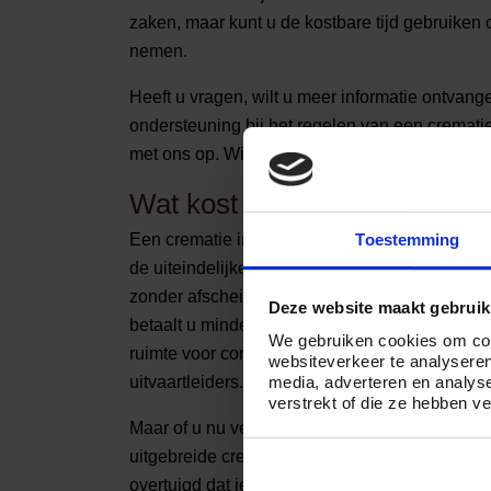
zaken, maar kunt u de kostbare tijd gebruiken 
nemen.
Heeft u vragen, wilt u meer informatie ontvang
ondersteuning bij het regelen van een cremati
met ons op. Wij zijn 24 uur per dag bereikba
Wat kost een crematie in Vli
Toestemming
Een crematie in Vlieland kost gemiddeld tussen
de uiteindelijke kosten volledig af van uw wen
zonder afscheidsdienst en regelt u de (meeste
Deze website maakt gebruik
betaalt u minder dan wanneer u kiest voor een
We gebruiken cookies om cont
ruimte voor condoleren en volledige ontzorgin
websiteverkeer te analyseren
media, adverteren en analys
uitvaartleiders.
verstrekt of die ze hebben v
Maar of u nu veel of weinig budget te besteden
uitgebreide crematie in Vlieland, Crematorium24
overtuigd dat iedereen een persoonlijk en waar