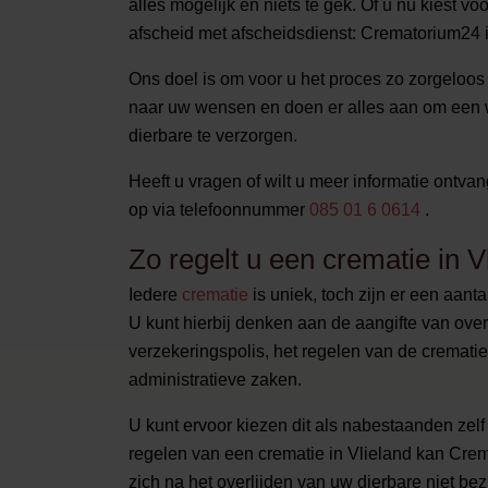
alles mogelijk en niets te gek. Of u nu kiest v
afscheid met afscheidsdienst: Crematorium24 i
Ons doel is om voor u het proces zo zorgeloos m
naar uw wensen en doen er alles aan om een w
dierbare te verzorgen.
Heeft u vragen of wilt u meer informatie ontv
op via telefoonnummer
085 01 6 0614
.
Zo regelt u een crematie in V
Iedere
crematie
is uniek, toch zijn er een aant
U kunt hierbij denken aan de aangifte van overl
verzekeringspolis, het regelen van de cremati
administratieve zaken.
U kunt ervoor kiezen dit als nabestaanden zelf t
regelen van een crematie in Vlieland kan Crem
zich na het overlijden van uw dierbare niet be