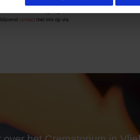
 in Vlieland of wilt u graag meer
jblijvend
contact
met ons op via
 over het Crematorium in Vlie