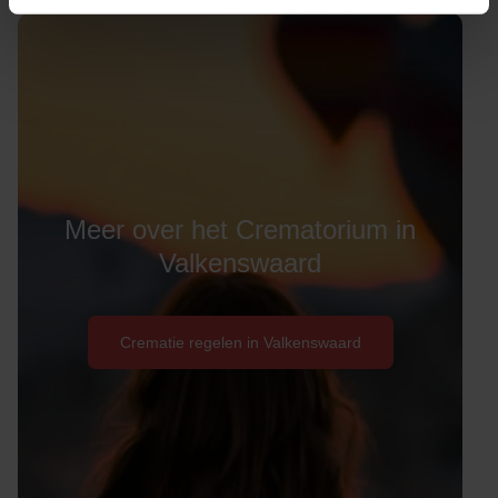
Meer over het Crematorium in
Valkenswaard
Crematie regelen in Valkenswaard