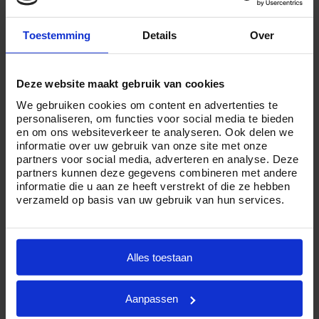
betaalt u minder dan wanneer u kiest voor een
uitgebreide crematie met afscheidsdienst, ruimte voor
Toestemming
Details
Over
condoleren en volledige ontzorging door één van onze
professionele uitvaartleiders.
Deze website maakt gebruik van cookies
Maar of u nu veel of weinig budget te besteden hebt en
We gebruiken cookies om content en advertenties te
personaliseren, om functies voor social media te bieden
kiest voor een ingetogen of uitgebreide crematie in
en om ons websiteverkeer te analyseren. Ook delen we
Valkenswaard, Crematorium24 is er voor u. Want wij zijn
informatie over uw gebruik van onze site met onze
ervan overtuigd dat iedereen een persoonlijk en waardig
partners voor social media, adverteren en analyse. Deze
partners kunnen deze gegevens combineren met andere
afscheid verdient.
informatie die u aan ze heeft verstrekt of die ze hebben
verzameld op basis van uw gebruik van hun services.
Heeft u vragen over de
kosten
van een crematie in
Valkenswaard of wilt u graag meer informatie
ontvangen? Neemt u dan geheel vrijblijvend
contact
met
Alles toestaan
ons op via telefoonnummer
085 01 6 0614
.
Aanpassen