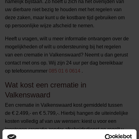
namelijk bijstaan. Zo hoeft u zich na het overlijden van
uw dierbare niet bezig te houden met het regelen van
deze zaken, maar kunt u de kostbare tijd gebruiken om
op persoonlijke wijze afscheid te nemen.
Heeft u vragen, wilt u meer informatie ontvangen over de
mogelijkheden of wilt u ondersteuning bij het regelen
van een crematie in Valkenswaard? Neemt u dan gerust
contact met ons op. Wij zijn 24 uur per dag bereikbaar
op telefoonnummer
085 01 6 0614
.
Wat kost een crematie in
Valkenswaard
Een crematie in Valkenswaard kost gemiddeld tussen
de € 2.499,- en € 5.799,-. Hierbij hangen de uiteindelijke
kosten volledig af van uw wensen: kiest u voor een
ingetogen crematie zonder afscheidsdienst en regelt u
de (meeste) zaken rondom het afscheid zelf? Dan