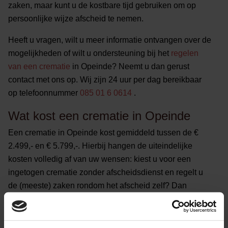
zaken, maar kunt u de kostbare tijd gebruiken om op
persoonlijke wijze afscheid te nemen.
Heeft u vragen, wilt u meer informatie ontvangen over de
mogelijkheden of wilt u ondersteuning bij het
regelen
van een crematie
in Opeinde? Neemt u dan gerust
contact met ons op. Wij zijn 24 uur per dag bereikbaar
op telefoonnummer
085 01 6 0614
.
Wat kost een crematie in Opeinde
Een crematie in Opeinde kost gemiddeld tussen de €
2.499,- en € 5.799,-. Hierbij hangen de uiteindelijke
kosten volledig af van uw wensen: kiest u voor een
ingetogen crematie zonder afscheidsdienst en regelt u
de (meeste) zaken rondom het afscheid zelf? Dan
betaalt u minder dan wanneer u kiest voor een
uitgebreide crematie met afscheidsdienst, ruimte voor
condoleren en volledige ontzorging door één van onze