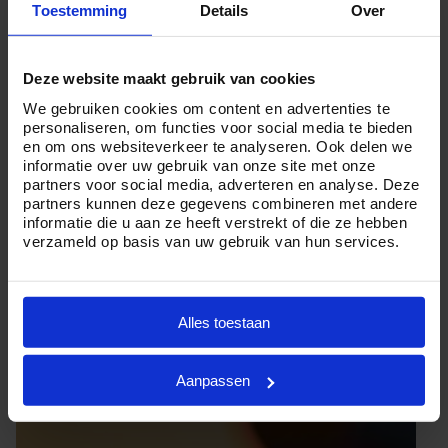
Toestemming
Details
Over
professionele uitvaartleiders.
Maar of u nu veel of weinig budget te besteden hebt en
Deze website maakt gebruik van cookies
kiest voor een ingetogen of uitgebreide crematie in
We gebruiken cookies om content en advertenties te
Opeinde, Crematorium24 is er voor u. Want wij zijn
personaliseren, om functies voor social media te bieden
ervan overtuigd dat iedereen een persoonlijk en waardig
en om ons websiteverkeer te analyseren. Ook delen we
informatie over uw gebruik van onze site met onze
afscheid verdient.
partners voor social media, adverteren en analyse. Deze
partners kunnen deze gegevens combineren met andere
Heeft u
vragen
over de
kosten van een crematie
in
informatie die u aan ze heeft verstrekt of die ze hebben
Opeinde of wilt u graag meer informatie ontvangen?
verzameld op basis van uw gebruik van hun services.
Neemt u dan geheel vrijblijvend contact met ons op via
telefoonnummer
085 01 6 0614
.
Alles toestaan
Aanpassen