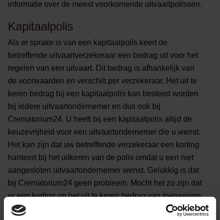
informatie over de meest voorkomende uitvaartpolissen.
Kapitaalpolis
Als er sprake is van een kapitaalpolis keert de
betreffende uitvaartverzekeraar een bedrag uit voor het
regelen van een uitvaart. Dit bedrag is afhankelijk van
de voorwaarden en verschilt per verzekeraar. Het uit te
keren bedrag bij een kapitaalpolis kan besteed worden
bij iedere uitvaartondernemer en dus ook bij
Crematorium24. U heeft bij een kapitaalpolis altijd de
keuzevrijheid voor een uitvaartondernemer die u wenst.
Het kan zijn dat uw betreffende verzekeraar een korting
hanteert bij het uitkeren van de polis omdat u een niet
aangesloten uitvaartondernemer wenst. Gelukkig is dat
bij Crematorium24 geen probleem. Mocht het zo zijn dat
er een korting op het uit te keren bedrag van toepassing
is dan wegen de scherpe tarieven van Crematorium24