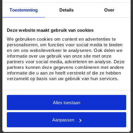
hier altijd tegenop. Zo verzekeren wij u van een
waardige uitvaart tegen een eerlijk tarief en dus ook met
Toestemming
Details
Over
een kapitaalpolis.
Heeft u twijfels of uw polis verzilverd kan worden
Deze website maakt gebruik van cookies
wanneer u Crematorium24 inschakelt als uw
We gebruiken cookies om content en advertenties te
uitvaartondernemer
? Aarzel dan niet en neem
personaliseren, om functies voor social media te bieden
en om ons websiteverkeer te analyseren. Ook delen we
vrijblijvend 24 uur telefonisch contact op via
085 01 6
informatie over uw gebruik van onze site met onze
0614
. Onze uitvaartplanners staan u graag te woord.
partners voor social media, adverteren en analyse. Deze
partners kunnen deze gegevens combineren met andere
Naturapolis
informatie die u aan ze heeft verstrekt of die ze hebben
verzameld op basis van uw gebruik van hun services.
Verschillende verzekeraars bieden naturapolissen aan.
Een naturapolis bevat een vast aantal diensten die
uitgevoerd worden tijdens het regelen en uitvoeren van
Alles toestaan
een
uitvaart
. Het voordeel is dat de wensen die er
tijdens het afsluiten van de verzekering zijn ook tijdens
Aanpassen
het de uitvaart behartigd kunnen worden. Het nadeel is
dat u mogelijk diensten af moet nemen die u niet wenst