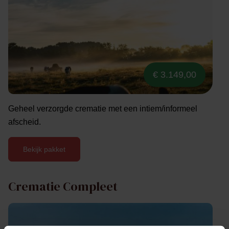
€ 3.149,00
Geheel verzorgde crematie met een intiem/informeel
afscheid.
Bekijk pakket
Crematie Compleet