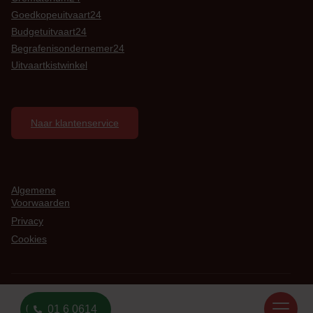
Goedkopeuitvaart24
Budgetuitvaart24
Begrafenisondernemer24
Uitvaartkistwinkel
Naar klantenservice
Algemene
Voorwaarden
Privacy
Cookies
Overlijden Melden?
© Copyright 2022
085 01 6 0614