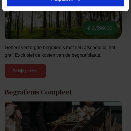
€ 2.599,00
Geheel verzorgde begrafenis met een afscheid bij het
graf. Exclusief de kosten van de begraafplaats.
Bekijk pakket
Begrafenis Compleet