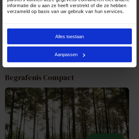
informatie die u aan ze heeft verstrekt of die ze hebben
€ 4.649,00
verzameld op basis van uw gebruik van hun services.
Geheel verzorgde crematie incl. plechtigheid en
Alles toestaan
condoleance.
Aanpassen
Bekijk pakket
Begrafenis Compact