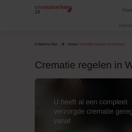
Hom
24
Over On
U bent nu hier
home
/
crematie regelen in winssen
Crematie regelen in 
U heeft al een compleet
verzorgde crematie gere
vanaf