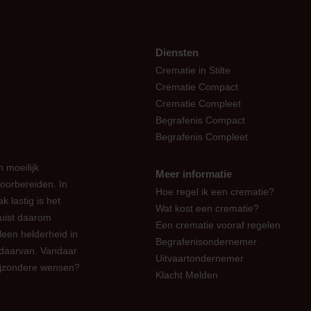
Diensten
Crematie in Stilte
Crematie Compact
Crematie Compleet
Begrafenis Compact
Begrafenis Compleet
 moeilijk
Meer informatie
oorbereiden. In
Hoe regel ik een crematie?
k lastig is het
Wat kost een crematie?
juist daarom
Een crematie vooraf regelen
leen helderheid in
Begrafenisondernemer
 daarvan. Vandaar
Uitvaartondernemer
bijzondere wensen?
Klacht Melden