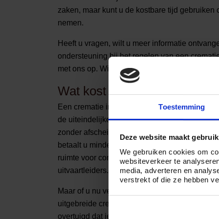
zaken, maar kunt u de kostbare tijd gebruiken 
nemen.
Heeft u vragen, wilt u meer informatie ontvang
ondersteuning bij het regelen van een cremati
met ons op. Wij zijn 24 uur per dag bereikba
Wat kost een crematie in Wi
Toestemming
Een crematie in Winssen kost gemiddeld tussen
de uiteindelijke kosten volledig af van uw wen
zonder afscheidsdienst en regelt u de (meeste
Deze website maakt gebruik
betaalt u minder dan wanneer u kiest voor een
We gebruiken cookies om cont
ruimte voor condoleren en volledige ontzorgin
websiteverkeer te analyseren
media, adverteren en analys
uitvaartleiders.
verstrekt of die ze hebben v
Maar of u nu veel of weinig budget te besteden
uitgebreide crematie in Winssen, Crematorium24
overtuigd dat iedereen een persoonlijk en waar