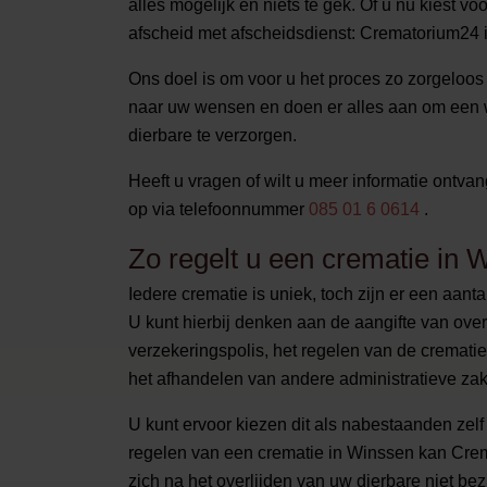
alles mogelijk en niets te gek. Of u nu kiest v
afscheid met afscheidsdienst: Crematorium24 i
Ons doel is om voor u het proces zo zorgeloos m
naar uw wensen en doen er alles aan om een 
dierbare te verzorgen.
Heeft u vragen of wilt u meer informatie ontv
op via telefoonnummer
085 01 6 0614
.
Zo regelt u een crematie in 
Iedere crematie is uniek, toch zijn er een aant
U kunt hierbij denken aan de aangifte van overl
verzekeringspolis, het regelen van de cremati
het afhandelen van andere administratieve za
U kunt ervoor kiezen dit als nabestaanden zelf t
regelen van een crematie in Winssen kan Crema
zich na het overlijden van uw dierbare niet be