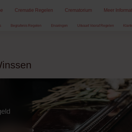
e
Crematie Regelen
Crematorium
Meer Informat
s
Begrafenis Regelen
Ervaringen
Uitvaart Vooraf Regelen
Klant
Winssen
geld