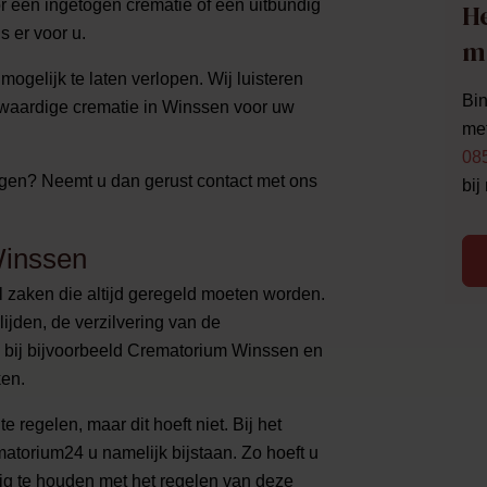
oor een ingetogen crematie of een uitbundig
He
s er voor u.
m
ogelijk te laten verlopen. Wij luisteren
Bin
waardige crematie in Winssen voor uw
met
08
angen? Neemt u dan gerust contact met ons
bij
Winssen
al zaken die altijd geregeld moeten worden.
ijden, de verzilvering van de
e bij bijvoorbeeld Crematorium Winssen en
ken.
e regelen, maar dit hoeft niet. Bij het
torium24 u namelijk bijstaan. Zo hoeft u
zig te houden met het regelen van deze