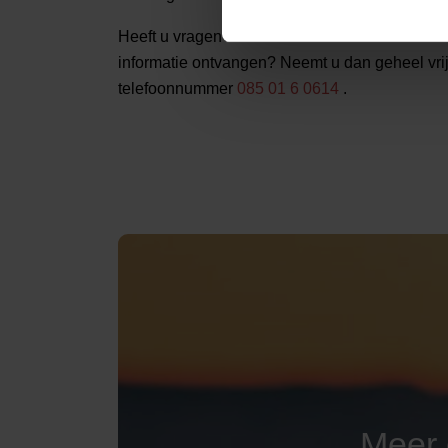
Heeft u vragen over de kosten van een cremati
informatie ontvangen? Neemt u dan geheel vrij
telefoonnummer
085 01 6 0614
.
Meer 