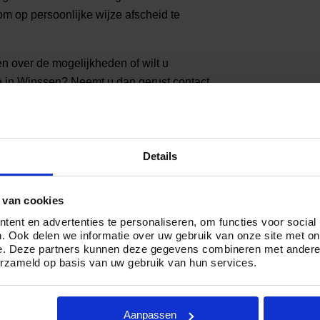
om op persoonlijke wijze afscheid te
en over de mogelijkheden of wilt u
e in Winssen? Neemt u dan gerust contact
ar op telefoonnummer
085 01 6 0614
.
nssen
Details
 de € 2.499,- en € 5.799,-. Hierbij hangen
sen: kiest u voor een ingetogen crematie
) zaken rondom het afscheid zelf? Dan
 van cookies
 uitgebreide crematie met afscheidsdienst,
ent en advertenties te personaliseren, om functies voor social
g door één van onze professionele
. Ook delen we informatie over uw gebruik van onze site met on
e. Deze partners kunnen deze gegevens combineren met andere i
erzameld op basis van uw gebruik van hun services.
 hebt en kiest voor een ingetogen of
 is er voor u. Want wij zijn ervan
Aanpassen
dig afscheid verdient.