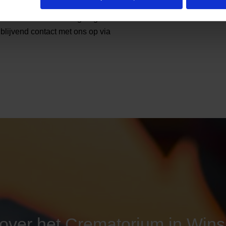
e in Winssen of wilt u graag meer
blijvend contact met ons op via
over het Crematorium in Win