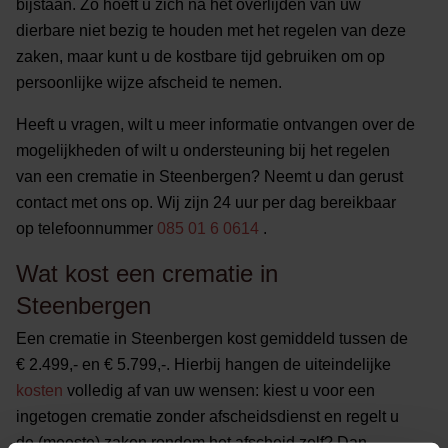
bijstaan. Zo hoeft u zich na het overlijden van uw
dierbare niet bezig te houden met het regelen van deze
zaken, maar kunt u de kostbare tijd gebruiken om op
persoonlijke wijze afscheid te nemen.
Heeft u vragen, wilt u meer informatie ontvangen over de
mogelijkheden of wilt u ondersteuning bij het regelen
van een crematie in Steenbergen? Neemt u dan gerust
contact met ons op. Wij zijn 24 uur per dag bereikbaar
op telefoonnummer
085 01 6 0614
.
Wat kost een crematie in
Steenbergen
Een crematie in Steenbergen kost gemiddeld tussen de
€ 2.499,- en € 5.799,-. Hierbij hangen de uiteindelijke
kosten
volledig af van uw wensen: kiest u voor een
ingetogen crematie zonder afscheidsdienst en regelt u
de (meeste) zaken rondom het afscheid zelf? Dan