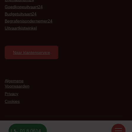
Goedkopeuitvaart24
Budgetuitvaart24
Begrafenisondernemer24
Uitvaartkistwinkel
Naar klantenservice
Algemene
Voorwaarden
Privacy
Cookies
Overlijden Melden?
© Copyright 2022
085 01 6 0614