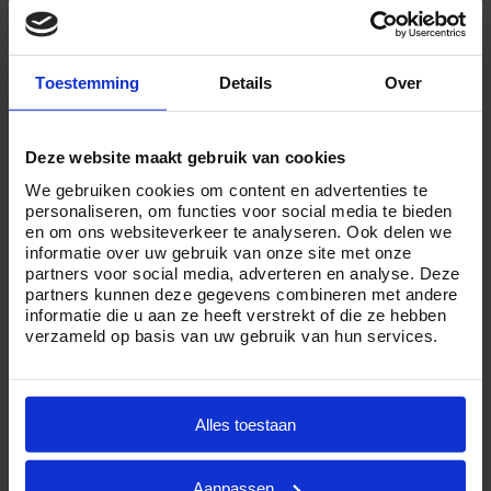
betaalt u minder dan wanneer u kiest voor een
uitgebreide crematie met afscheidsdienst, ruimte voor
condoleren en volledige ontzorging door één van onze
Toestemming
Details
Over
professionele uitvaartleiders. U kunt bij ons kiezen uit
drie pakketten,
Crematie Essentie
,
Crematie Compact
Deze website maakt gebruik van cookies
en
Crematie Compleet
.
We gebruiken cookies om content en advertenties te
personaliseren, om functies voor social media te bieden
Maar of u nu veel of weinig budget te besteden hebt en
en om ons websiteverkeer te analyseren. Ook delen we
kiest voor een ingetogen of uitgebreide crematie in
informatie over uw gebruik van onze site met onze
Steenbergen, Crematorium24 is er voor u. Want wij zijn
partners voor social media, adverteren en analyse. Deze
partners kunnen deze gegevens combineren met andere
ervan overtuigd dat iedereen een persoonlijk en waardig
informatie die u aan ze heeft verstrekt of die ze hebben
afscheid verdient.
verzameld op basis van uw gebruik van hun services.
Heeft u vragen over de kosten van een crematie in
Steenbergen of wilt u graag meer informatie ontvangen?
Alles toestaan
Neemt u dan geheel vrijblijvend
contact
met ons op via
telefoonnummer
085 01 6 0614
.
Aanpassen