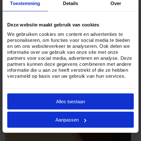
Toestemming
Details
Over
professionele uitvaartleiders.
Maar of u nu veel of weinig budget te besteden hebt en
Deze website maakt gebruik van cookies
kiest voor een ingetogen of uitgebreide crematie in
We gebruiken cookies om content en advertenties te
Marsum, Crematorium24 is er voor u. Want wij zijn ervan
personaliseren, om functies voor social media te bieden
overtuigd dat iedereen een persoonlijk en waardig
en om ons websiteverkeer te analyseren. Ook delen we
informatie over uw gebruik van onze site met onze
afscheid verdient.
partners voor social media, adverteren en analyse. Deze
partners kunnen deze gegevens combineren met andere
Heeft u vragen over de
kosten van een crematie
in
informatie die u aan ze heeft verstrekt of die ze hebben
Marsum of wilt u graag meer informatie ontvangen?
verzameld op basis van uw gebruik van hun services.
Neemt u dan geheel vrijblijvend contact met ons op via
telefoonnummer
085 01 6 0614
.
Alles toestaan
Aanpassen