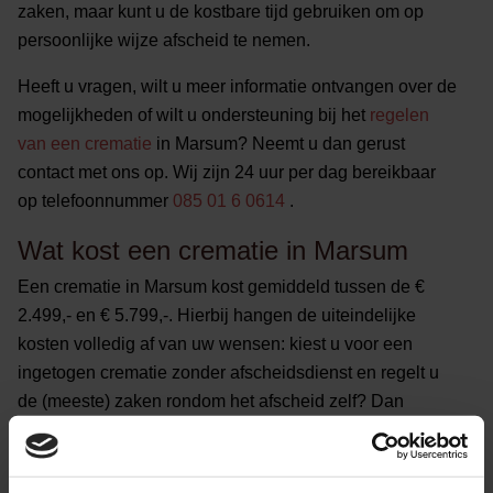
zaken, maar kunt u de kostbare tijd gebruiken om op
persoonlijke wijze afscheid te nemen.
Heeft u vragen, wilt u meer informatie ontvangen over de
mogelijkheden of wilt u ondersteuning bij het
regelen
van een crematie
in Marsum? Neemt u dan gerust
contact met ons op. Wij zijn 24 uur per dag bereikbaar
op telefoonnummer
085 01 6 0614
.
Wat kost een crematie in Marsum
Een crematie in Marsum kost gemiddeld tussen de €
2.499,- en € 5.799,-. Hierbij hangen de uiteindelijke
kosten volledig af van uw wensen: kiest u voor een
ingetogen crematie zonder afscheidsdienst en regelt u
de (meeste) zaken rondom het afscheid zelf? Dan
betaalt u minder dan wanneer u kiest voor een
uitgebreide crematie met afscheidsdienst, ruimte voor
condoleren en volledige ontzorging door één van onze