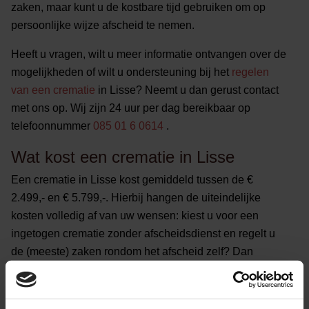
zaken, maar kunt u de kostbare tijd gebruiken om op
persoonlijke wijze afscheid te nemen.
Heeft u vragen, wilt u meer informatie ontvangen over de
mogelijkheden of wilt u ondersteuning bij het
regelen
van een crematie
in Lisse? Neemt u dan gerust contact
met ons op. Wij zijn 24 uur per dag bereikbaar op
telefoonnummer
085 01 6 0614
.
Wat kost een crematie in Lisse
Een crematie in Lisse kost gemiddeld tussen de €
2.499,- en € 5.799,-. Hierbij hangen de uiteindelijke
kosten volledig af van uw wensen: kiest u voor een
ingetogen crematie zonder afscheidsdienst en regelt u
de (meeste) zaken rondom het afscheid zelf? Dan
betaalt u minder dan wanneer u kiest voor een
uitgebreide crematie met afscheidsdienst, ruimte voor
condoleren en volledige ontzorging door één van onze