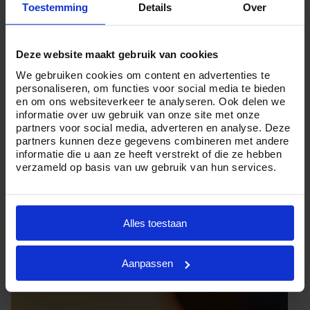
Toestemming
Details
Over
professionele uitvaartleiders.
Maar of u nu veel of weinig budget te besteden hebt en
Deze website maakt gebruik van cookies
kiest voor een ingetogen of uitgebreide crematie in
We gebruiken cookies om content en advertenties te
Lisse, Crematorium24 is er voor u. Want wij zijn ervan
personaliseren, om functies voor social media te bieden
overtuigd dat iedereen een persoonlijk en waardig
en om ons websiteverkeer te analyseren. Ook delen we
informatie over uw gebruik van onze site met onze
afscheid verdient.
partners voor social media, adverteren en analyse. Deze
partners kunnen deze gegevens combineren met andere
Heeft u vragen over de
kosten van een crematie
in Lisse
informatie die u aan ze heeft verstrekt of die ze hebben
of wilt u graag meer informatie ontvangen? Neemt u dan
verzameld op basis van uw gebruik van hun services.
geheel vrijblijvend contact met ons op via
telefoonnummer
085 01 6 0614
.
Alles toestaan
Aanpassen