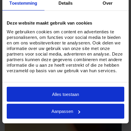
Toestemming
Details
Over
professionele uitvaartleiders.
Maar of u nu veel of weinig budget te besteden hebt en
Deze website maakt gebruik van cookies
kiest voor een ingetogen of uitgebreide crematie in De
We gebruiken cookies om content en advertenties te
Bilt, Crematorium24 is er voor u. Want wij zijn ervan
personaliseren, om functies voor social media te bieden
overtuigd dat iedereen een persoonlijk en waardig
en om ons websiteverkeer te analyseren. Ook delen we
informatie over uw gebruik van onze site met onze
afscheid verdient.
partners voor social media, adverteren en analyse. Deze
partners kunnen deze gegevens combineren met andere
Heeft u
vragen
over de
kosten
van een crematie in De
informatie die u aan ze heeft verstrekt of die ze hebben
Bilt of wilt u graag meer informatie ontvangen? Neemt u
verzameld op basis van uw gebruik van hun services.
dan geheel vrijblijvend
contact
met ons op via
telefoonnummer
085 01 6 0614
.
Alles toestaan
Aanpassen