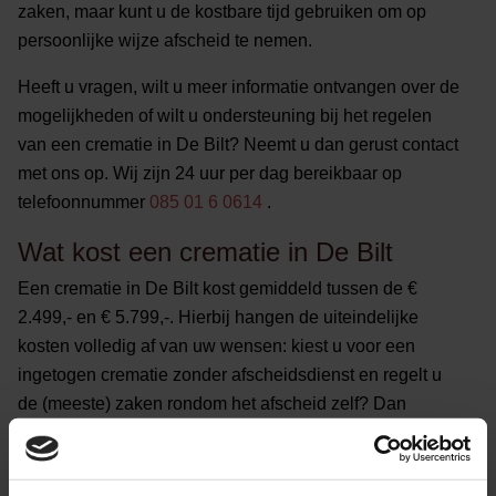
zaken, maar kunt u de kostbare tijd gebruiken om op
persoonlijke wijze afscheid te nemen.
Heeft u vragen, wilt u meer informatie ontvangen over de
mogelijkheden of wilt u ondersteuning bij het regelen
van een crematie in De Bilt? Neemt u dan gerust contact
met ons op. Wij zijn 24 uur per dag bereikbaar op
telefoonnummer
085 01 6 0614
.
Wat kost een crematie in De Bilt
Een crematie in De Bilt kost gemiddeld tussen de €
2.499,- en € 5.799,-. Hierbij hangen de uiteindelijke
kosten volledig af van uw wensen: kiest u voor een
ingetogen crematie zonder afscheidsdienst en regelt u
de (meeste) zaken rondom het afscheid zelf? Dan
betaalt u minder dan wanneer u kiest voor een
uitgebreide crematie met afscheidsdienst, ruimte voor
condoleren en volledige ontzorging door één van onze