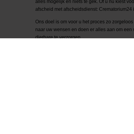
alles mogelijk en niets te gek. Of u nu kiest v
afscheid met afscheidsdienst: Crematorium24 i
Ons doel is om voor u het proces zo zorgeloos m
naar uw wensen en doen er alles aan om een 
dierbare te verzorgen.
Heeft u vragen of wilt u meer informatie ontv
op via telefoonnummer
085 01 6 0614
.
Zo regelt u een crematie in 
Iedere crematie is uniek, toch zijn er een aant
U kunt hierbij denken aan de aangifte van overl
verzekeringspolis, het regelen van de cremati
het afhandelen van andere administratieve za
U kunt ervoor kiezen dit als nabestaanden zelf t
regelen van een crematie in Soest kan Cremato
zich na het overlijden van uw dierbare niet be