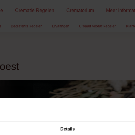
e
Crematie Regelen
Crematorium
Meer Informat
s
Begrafenis Regelen
Ervaringen
Uitvaart Vooraf Regelen
Klant
Soest
geld
Details