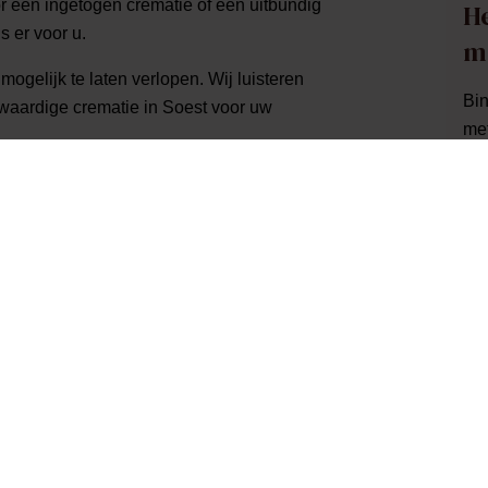
oor een ingetogen crematie of een uitbundig
He
s er voor u.
m
ogelijk te laten verlopen. Wij luisteren
Bin
waardige crematie in Soest voor uw
met
08
angen? Neemt u dan gerust contact met ons
bij
Soest
al zaken die altijd geregeld moeten worden.
ijden, de verzilvering van de
e bij bijvoorbeeld Crematorium Soest en
ken.
e regelen, maar dit hoeft niet. Bij het
rium24 u namelijk bijstaan. Zo hoeft u
zig te houden met het regelen van deze