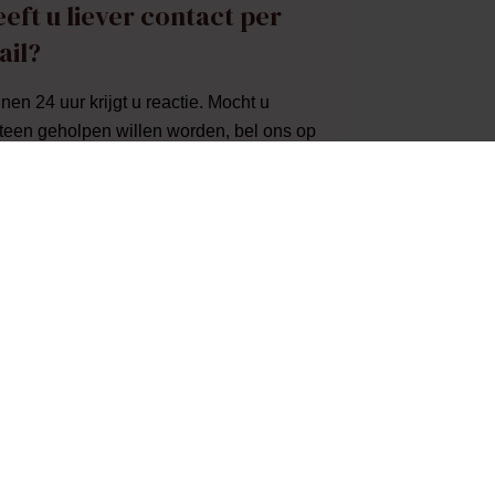
eft u liever contact per
ail?
nen 24 uur krijgt u reactie. Mocht u
een geholpen willen worden, bel ons op
5 01 6 0614
Of heeft u ergens anders hulp
 nodig? Neem gerust contact op.
info@crematorium24.nl