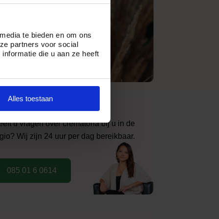
 media te bieden en om ons
ze partners voor social
nformatie die u aan ze heeft
Alles toestaan
eft u vragen over crematoria bij u in de
gio? Wij zijn 24 uur per dag bereikbaar.
085 01 6 0614