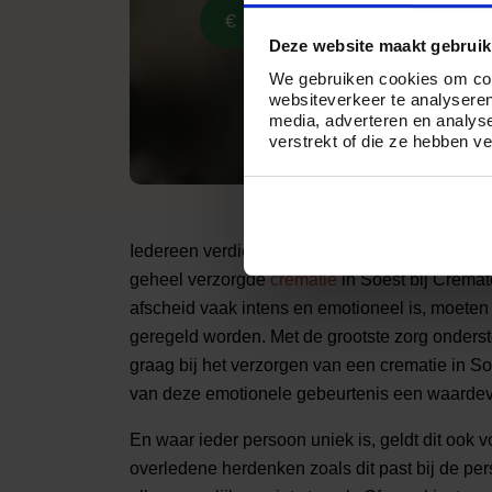
€ 1.299,-
Deze website maakt gebruik
We gebruiken cookies om cont
websiteverkeer te analyseren
media, adverteren en analys
verstrekt of die ze hebben v
Iedereen verdient een persoonlijk en waardig
geheel verzorgde
crematie
in Soest bij Crema
afscheid vaak intens en emotioneel is, moeten
geregeld worden. Met de grootste zorg onderst
graag bij het verzorgen van een crematie in S
van deze emotionele gebeurtenis een waardevo
En waar ieder persoon uniek is, geldt dit ook v
overledene herdenken zoals dit past bij de per