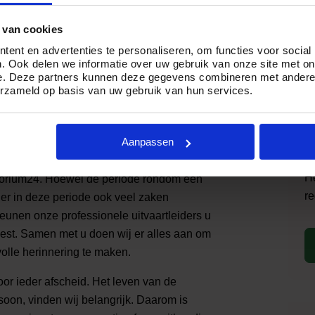
 van cookies
ent en advertenties te personaliseren, om functies voor social
. Ook delen we informatie over uw gebruik van onze site met on
e. Deze partners kunnen deze gegevens combineren met andere i
erzameld op basis van uw gebruik van hun services.
Aanpassen
 afscheid. Regel daarom eenvoudig een
He
torium24. Hoewel de periode rondom een
re
 er in deze periode ook veel zaken
eunen onze professionele uitvaartleiders u
oest. Samen met u doen wij er alles aan om
lle herinnering te maken.
oor ieder afscheid. Het leven van de
soon, vinden wij belangrijk. Daarom is