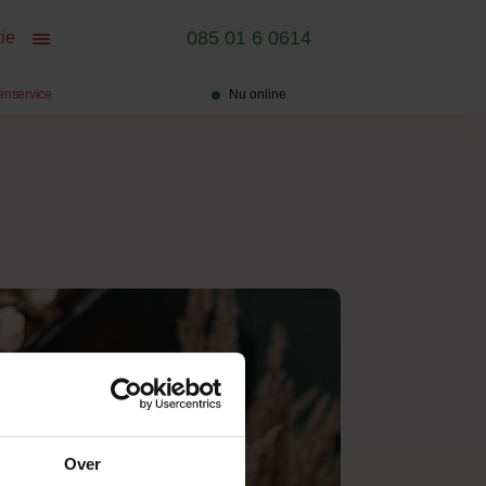
085 01 6 0614
ie
enservice
Nu online
Over