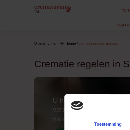
Hom
24
Over On
U bent nu hier
home
/
crematie regelen in soest
Crematie regelen in 
U heeft al een compleet
verzorgde crematie gere
vanaf
Toestemming