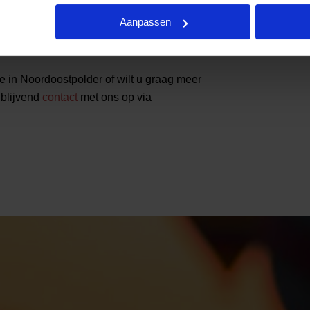
 hebt en kiest voor een ingetogen of
Aanpassen
torium24 is er voor u. Want wij zijn ervan
dig afscheid verdient.
 in Noordoostpolder of wilt u graag meer
jblijvend
contact
met ons op via