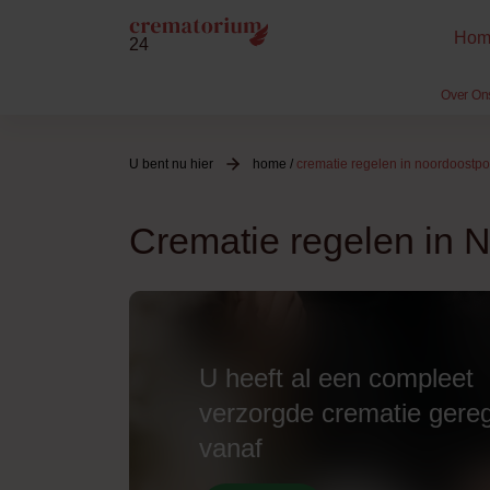
Hom
24
Over On
U bent nu hier
home
/
crematie regelen in noordoostpo
Crematie regelen in 
U heeft al een compleet
verzorgde crematie gere
vanaf