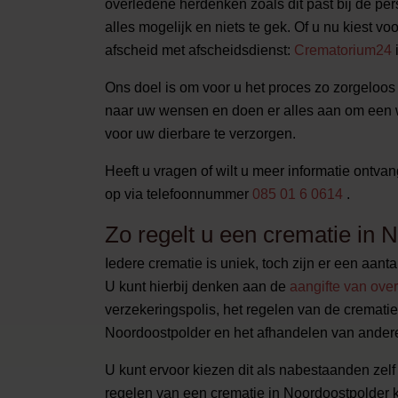
overledene herdenken zoals dit past bij de per
alles mogelijk en niets te gek. Of u nu kiest v
afscheid met afscheidsdienst:
Crematorium24
i
Ons doel is om voor u het proces zo zorgeloos m
naar uw wensen en doen er alles aan om een 
voor uw dierbare te verzorgen.
Heeft u vragen of wilt u meer informatie ontv
op via telefoonnummer
085 01 6 0614
.
Zo regelt u een crematie in 
Iedere crematie is uniek, toch zijn er een aanta
U kunt hierbij denken aan de
aangifte van over
verzekeringspolis, het regelen van de cremati
Noordoostpolder en het afhandelen van andere
U kunt ervoor kiezen dit als nabestaanden zelf t
regelen van een crematie in Noordoostpolder 