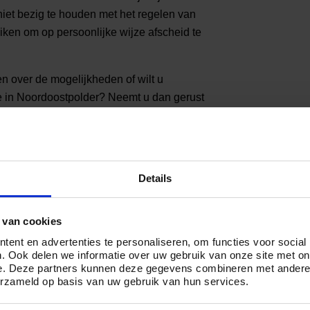
 niet bezig te houden met het regelen van
iken om op persoonlijke wijze afscheid te
en over de mogelijkheden of wilt u
ie in Noordoostpolder? Neemt u dan gerust
ereikbaar op telefoonnummer
085 01 6 0614
ordoostpolder
Details
 tussen de € 2.499,- en € 5.799,-. Hierbij
 uw wensen: kiest u voor een ingetogen
 van cookies
e (meeste) zaken rondom het afscheid zelf?
 een uitgebreide crematie met
ent en advertenties te personaliseren, om functies voor social
. Ook delen we informatie over uw gebruik van onze site met on
lledige ontzorging door één van onze
e. Deze partners kunnen deze gegevens combineren met andere i
ezen uit drie pakketten,
Crematie Essentie
,
erzameld op basis van uw gebruik van hun services.