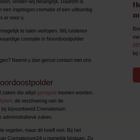
soon, vinden wij belangrijk. Daarom is
He
oor een ingetogen crematie of een uitbundig
m
s er voor u.
Bin
ogelijk te laten verlopen. Wij luisteren
met
waardige crematie in Noordoostpolder
08
bij
angen? Neemt u dan gerust contact met ons
Noordoostpolder
l zaken die altijd
geregeld
moeten worden.
lijden
, de verzilvering van de
e bij bijvoorbeeld Crematorium
 administratieve zaken.
e regelen, maar dit hoeft niet. Bij het
kan Crematorium24 u namelijk bijstaan. Zo