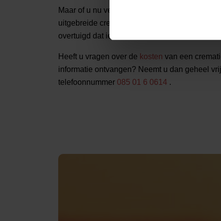
Maar of u nu veel of weinig budget te besteden
uitgebreide crematie in Noordoostpolder, Crema
overtuigd dat iedereen een persoonlijk en waar
Heeft u vragen over de
kosten
van een crematie
informatie ontvangen? Neemt u dan geheel vri
telefoonnummer
085 01 6 0614
.