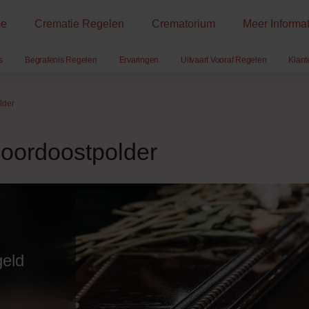
e
Crematie Regelen
Crematorium
Meer Informat
s
Begrafenis Regelen
Ervaringen
Uitvaart Vooraf Regelen
Klant
lder
Noordoostpolder
geld